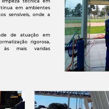
a limpeza técnica em
ontínua em ambientes
os sensíveis, onde a
idade de atuação em
rmatização rigorosa,
s às mais varidas