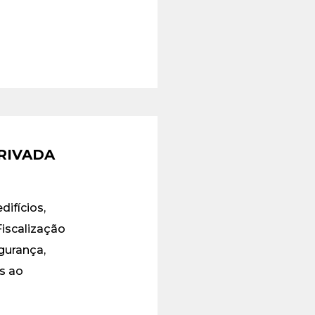
PRIVADA
ifícios,
iscalização
gurança,
s ao