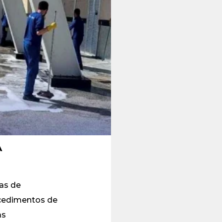
A
las de
ocedimentos de
as