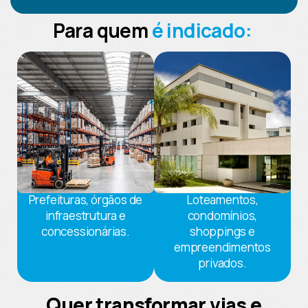
Para quem
é indicado:
Prefeituras, órgãos de
Loteamentos,
infraestrutura e
condomínios,
concessionárias.​​
shoppings e
empreendimentos
privados.​​
Quer transformar vias e