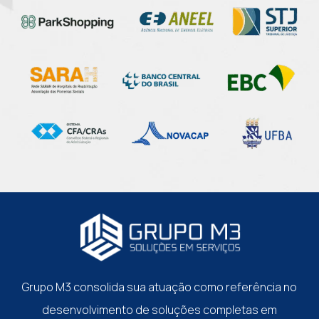
Grupo M3 consolida sua atuação como referência no
desenvolvimento de soluções completas em